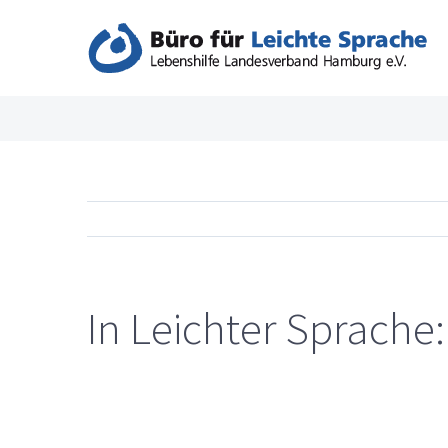
Zum
Inhalt
springen
In Leichter Sprache:
Zeige
grösseres