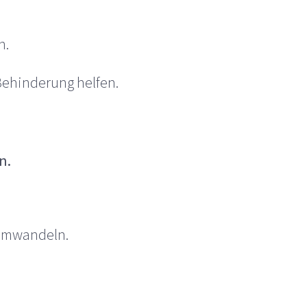
n.
Behinderung helfen.
n.
 umwandeln.