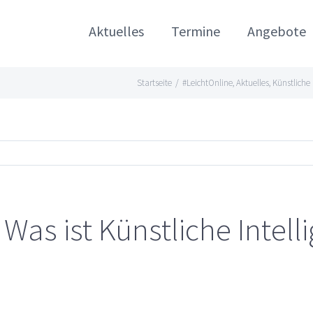
Aktuelles
Termine
Angebote
Startseite
/
#LeichtOnline
,
Aktuelles
,
Künstliche 
 Was ist Künstliche Intell