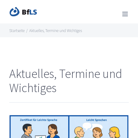
Zum
Inhalt
springen
Startseite
/
Aktuelles, Termine und Wichtiges
Aktuelles, Termine und
Wichtiges