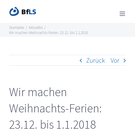
Zum
Inhalt
springen
Startseite
/
Aktuelles
/
Wir machen Weihnachts-Ferien: 23.12. bis 1.1.2018
Zurück
Vor
Wir machen
Weihnachts-Ferien:
23.12. bis 1.1.2018